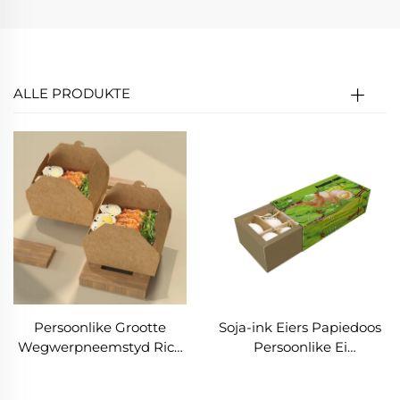
ALLE PRODUKTE
Persoonlike Grootte
Soja-ink Eiers Papiedoos
Wegwerpneemstyd Rice
Persoonlike Ei
Papier Doos Neem Weg
Verpakkingdoos Eiers
Luns Voedsel Kraft Papier
Blaadoos