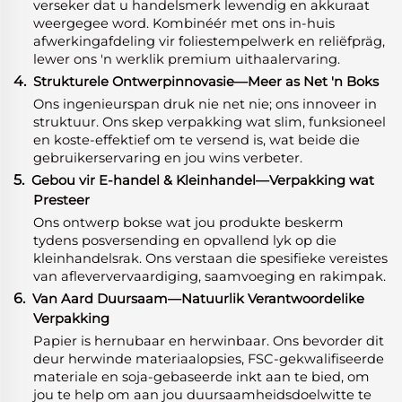
verseker dat u handelsmerk lewendig en akkuraat
weergegee word. Kombinéér met ons in-huis
afwerkingafdeling vir foliestempelwerk en reliëfpräg,
lewer ons 'n werklik premium uithaalervaring.
4.
Strukturele Ontwerpinnovasie—Meer as Net 'n Boks
Ons ingenieurspan druk nie net nie; ons innoveer in
struktuur. Ons skep verpakking wat slim, funksioneel
en koste-effektief om te versend is, wat beide die
gebruikerservaring en jou wins verbeter.
5.
Gebou vir E-handel & Kleinhandel—Verpakking wat
Presteer
Ons ontwerp bokse wat jou produkte beskerm
tydens posversending en opvallend lyk op die
kleinhandelsrak. Ons verstaan die spesifieke vereistes
van afleververvaardiging, saamvoeging en rakimpak.
6.
Van Aard Duursaam—Natuurlik Verantwoordelike
Verpakking
Papier is hernubaar en herwinbaar. Ons bevorder dit
deur herwinde materiaalopsies, FSC-gekwalifiseerde
materiale en soja-gebaseerde inkt aan te bied, om
jou te help om aan jou duursaamheidsdoelwitte te