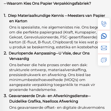
--Waarom Kies Ons Papier Verpakkingsfabriek?
1.
Diep Materiaalkundige Kennis
-
-Meesters van Papier
en Karton
Ons is spesialiste, nie algemenistes nie. Ons begelei u
om die perfekte papiergraad (Kraft, Kunspapier,
Gekoat, Gerevolusioneerde, FSC-gesertifiseerde) en
karton (E-fluut, B-fluut, Chipboard) te kies wat pas by
u produk se beskerming, estetika en kostebehoeftes.
2.
Deurlopende Aanpassing--U Visie, deur Ons
Vervaardig
Ons beheer die hele proses onder een dak:
strukturele ontwerp, materiaalverskaffing,
presisiedrukwerk en afwerking. Ons bied lae
minimumbestelhoeveelhede (MOQ's) om
aangepaste verpakking toeganklik te maak vir
groeiende handelsmerke.
3.
Geavanseerde Druk- en Afwerkingsdienste--
Duidelike Grafika, Naelloos Afwerking
Ons geavanseerde offset- en digitale drukvermoëns