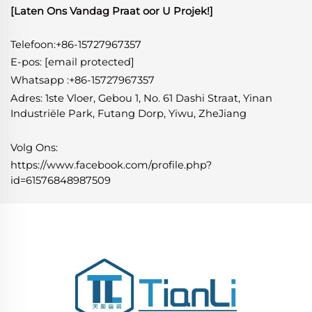
[Laten Ons Vandag Praat oor U Projek!]
Telefoon:+86-15727967357
E-pos:
[email protected]
Whatsapp
:
+86-15727967357
Adres: 1ste Vloer, Gebou 1, No. 61 Dashi Straat, Yinan
Industriële Park, Futang Dorp, Yiwu, ZheJiang
Volg Ons:
https://www.facebook.com/profile.php?
id=61576848987509