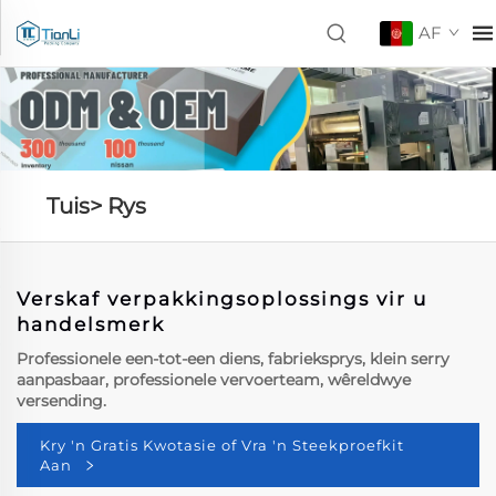
AF
Tuis>
Rys
Verskaf verpakkingsoplossings vir u
handelsmerk
Professionele een-tot-een diens, fabrieksprys, klein serry
aanpasbaar, professionele vervoerteam, wêreldwye
versending.
Kry 'n Gratis Kwotasie of Vra 'n Steekproefkit
Aan