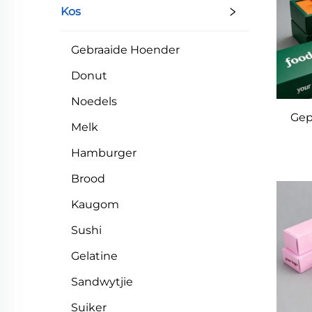
Kos
Gebraaide Hoender
Donut
Noedels
Gep
Melk
sk
Hamburger
Brood
Kaugom
v
Sushi
past
koek
Gelatine
Sandwytjie
Suiker