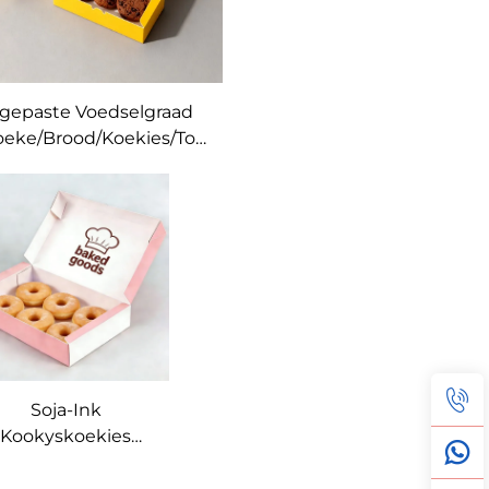
gepaste Voedselgraad
eke/Brood/Koekies/Toetse
Verpakkingbokse
roothandel Sojaink-
rukwerk Gebakken
erboks Verpakkingsboks
vir Voedsel
Soja-Ink
Kookyskoekies
Donuts Sushi
akkerystoel Doos