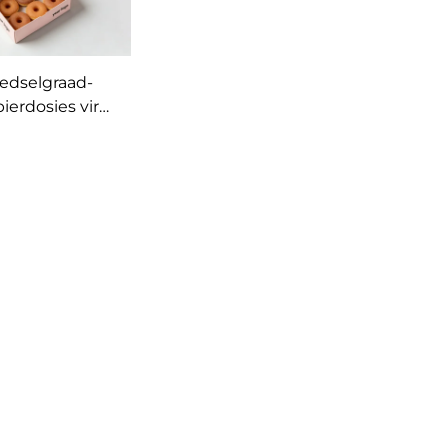
edselgraad-
ierdosies vir
, soetighede,
ies, brood en
makarons;
erwinbare
tondosies wat
veilig is vir
selgebruik vir
utverpakking