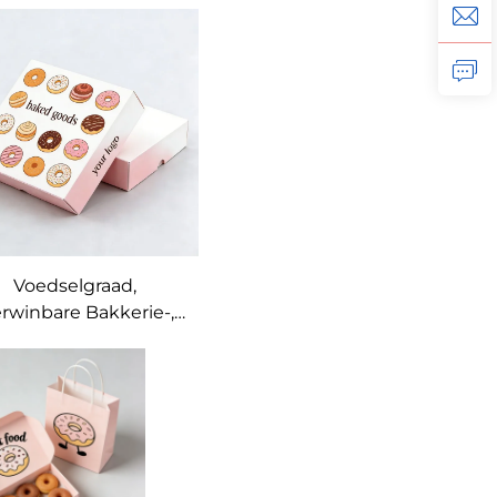
ngepaste Koekie-
en
ownieverpakking
met Insetstukke
Luukse
Kookyskoekies,
rood, Banket en
Beskuitdoos
Voedselgraad,
rwinbare Bakkerie-,
Dessert- en
anketpapierbokse,
aink Koek-, Beskuit-,
ekie- en Donutboks,
lik Om Saam te Stel,
dseldonutpapierboks