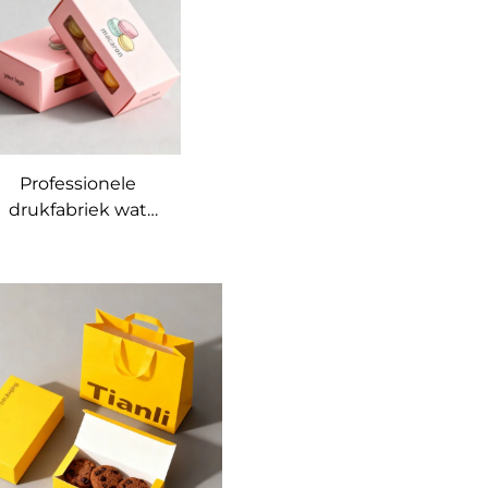
en koekhouer
Professionele
drukfabriek wat
voedselgraad-
herwinbare
papierboksies met
venster aanpas vir
die verpakking van
oekies, donutte en
sjokoladekoek