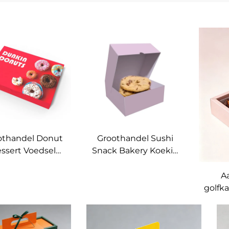
othandel Donut
Groothandel Sushi
ssert Voedsel
Snack Bakery Koekie
Doos Met
Doos
ngepaste Logo
Biodegradeerbare
A
Topverkoper
Kraft Papier Keks
golfk
ardbord Papier
Brood Donuts Doos
Keksdoos
Kos Graad Koekie
koe
riendelike Doos
Papier Doos met
bakk