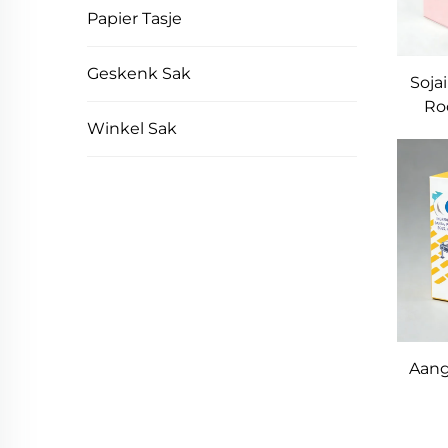
Papier Tasje
Geskenk Sak
Soja
Ro
Winkel Sak
L
Br
Dess
crep
Aang
Voed
vir