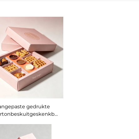
angepaste gedrukte
artonbeskuitgeskenkboks
met verdeelstuk,
kieverpakkingboks vir
erye, soetighede, brood