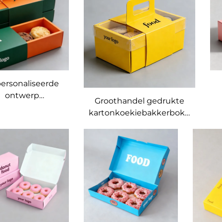
Vir Voedsel
Insteke
ersonaliseerde
ontwerp
Groothandel gedrukte
uifkoekie- en
kartonkoekiebakkerboks,
beskuitboks,
afbaanbare soetgoed- en
groothandel,
beskuitverpakking met
herwinbare
handvatsel, voubare
erpakking vir
draagbare
rie-, bakker- en
k
voedselpapierboks
ievoedselbokse