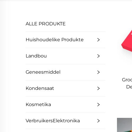
ALLE PRODUKTE
Huishoudelike Produkte
Landbou
Geneesmiddel
Gro
De
Kondensaat
Aa
Kosmetika
Ka
VerbruikersElektronika
Ekov