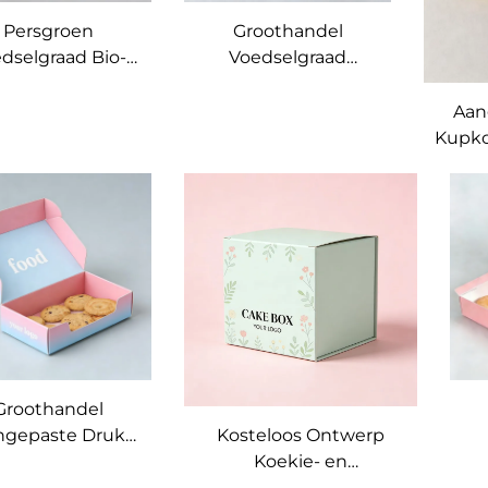
Persgroen
Groothandel
dselgraad Bio-
Voedselgraad
afbreekbare
Herwinbare Bio-
Herwinbare
afbreekbare
Aan
Aangepaste
Aangepaste
Kupko
apierboks Vir
Papierboks Vir
nuts, Koekies,
Donuts, Koekies,
G
olade, Krepes en
Sjokolade, Krepes en
d
tseverpakking
Toetseverpakking
Papi
Groothandel
ngepaste Druk
Kosteloos Ontwerp
Bakkerystoel
Koekie- en
Biologies
Donutverpakkinghouer,
B