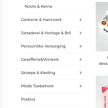
Noots & Kerne
Voed
Geskenk & Hantwerk
Sieraderei & Horloge & Bril
Persoonlike Versorging
Geseffene&Winkels
dess
ge
Skoepe & Kleding
sjok
Mode Toebehore
voed
e
Posbus