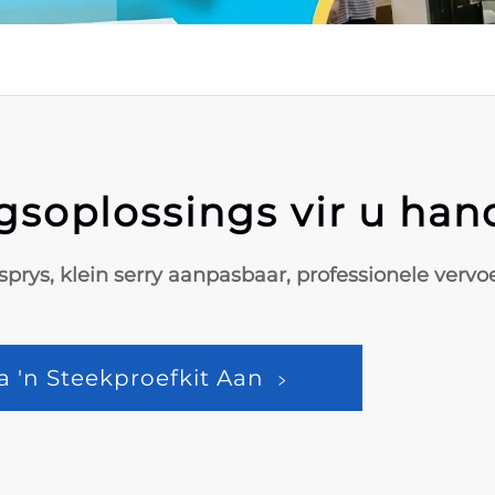
gsoplossings vir u ha
ksprys, klein serry aanpasbaar, professionele ver
ra 'n Steekproefkit Aan