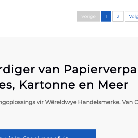
verpakkingdose
ier Skeurdos vir
verskeie groottes
cks en Koekies,
van
Vorige
1
2
Vol
eidkantse Druk
voedselverpakking
papierdose
diger van Papierverpa
es, Kartonne en Meer
ingoplossings vir Wêreldwye Handelsmerke. Van O