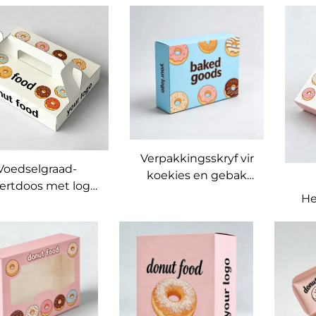
afbreekbare
Aangepaste
Aa
selgraad Koeke,
Gereuseerde
Dessert- en
Macaronkoekiehouer,
Br
Donutdosse
Hoogsverkoopbare
Herwinbare
Voedselgraadkoek- en
Voukarton
Brownie-kartonhouer
Koekiedos
B
Verpakkingsskryf vir
Voedselgraad-
koekies en gebak
ertdoos met logo,
met aangepaste
He
personaliseerde
logo – fabriek vir
churro- en
herwinbare
B
oladegeskenkdoos
bakkerystyle pop-up
Soj
met u logo,
donutpapierdosse,
Ko
selgraad-koekie-
voedselgraad-
Mak
n banketdoos
koekiepapierdosse
Voe
met logo