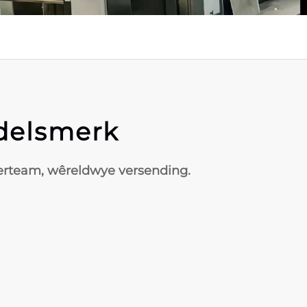
ndelsmerk
voerteam, wêreldwye versending.