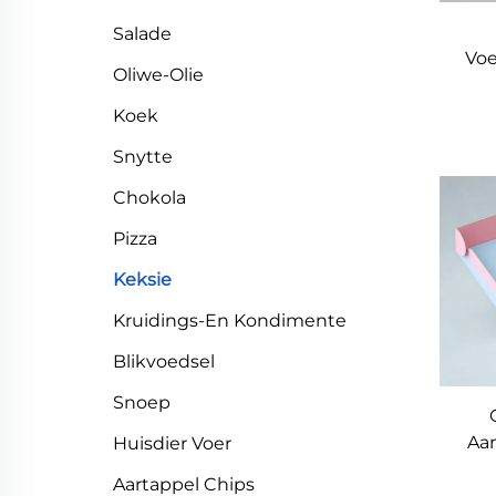
Salade
Voe
Oliwe-Olie
Koek
Snytte
P
Do
Chokola
Sjok
Pizza
Toe
Keksie
Kruidings-En Kondimente
Blikvoedsel
Snoep
Aa
Huisdier Voer
Aartappel Chips