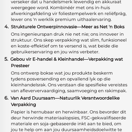
verseker dat u handelsmerk lewendig en akkuraat
weergegee word. Kombinéér met ons in-huis
afwerkingafdeling vir foliestempelwerk en reliëfpräg,
lewer ons 'n werklik premium uithaalervaring.
4.
Strukturele Ontwerpinnovasie—Meer as Net 'n Boks
Ons ingenieurspan druk nie net nie; ons innoveer in
struktuur. Ons skep verpakking wat slim, funksioneel
en koste-effektief om te versend is, wat beide die
gebruikerservaring en jou wins verbeter.
5.
Gebou vir E-handel & Kleinhandel—Verpakking wat
Presteer
Ons ontwerp bokse wat jou produkte beskerm
tydens posversending en opvallend lyk op die
kleinhandelsrak. Ons verstaan die spesifieke vereistes
van afleververvaardiging, saamvoeging en rakimpak.
6.
Van Aard Duursaam—Natuurlik Verantwoordelike
Verpakking
Papier is hernubaar en herwinbaar. Ons bevorder dit
deur herwinde materiaalopsies, FSC-gekwalifiseerde
materiale en soja-gebaseerde inkt aan te bied, om
jou te help om aan jou duursaamheidsdoelwitte te