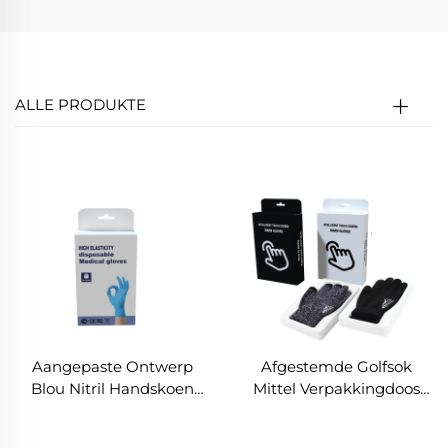
ALLE PRODUKTE
Aangepaste Ontwerp
Afgestemde Golfsok
Blou Nitril Handskoen
Mittel Verpakkingdoos
Verpakking Mediese
Geskenk Rieme Vouende
Handskoen Doosies
Papierdoos Luxe