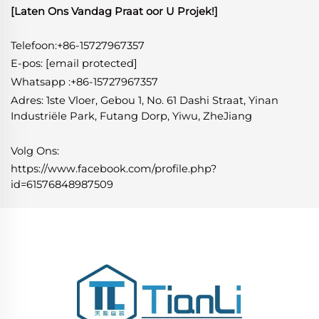
[Laten Ons Vandag Praat oor U Projek!]
Telefoon:+86-15727967357
E-pos:
[email protected]
Whatsapp
:
+86-15727967357
Adres: 1ste Vloer, Gebou 1, No. 61 Dashi Straat, Yinan
Industriële Park, Futang Dorp, Yiwu, ZheJiang
Volg Ons:
https://www.facebook.com/profile.php?
id=61576848987509