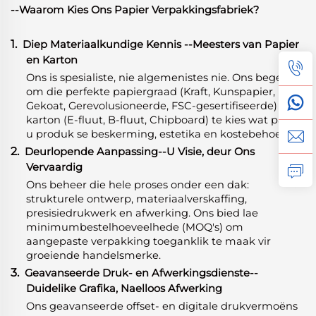
--Waarom Kies Ons Papier Verpakkingsfabriek?
1.
Diep Materiaalkundige Kennis
-
-Meesters van Papier
en Karton
Ons is spesialiste, nie algemenistes nie. Ons begelei u
om die perfekte papiergraad (Kraft, Kunspapier,
Gekoat, Gerevolusioneerde, FSC-gesertifiseerde) en
karton (E-fluut, B-fluut, Chipboard) te kies wat pas by
u produk se beskerming, estetika en kostebehoeftes.
2.
Deurlopende Aanpassing--U Visie, deur Ons
Vervaardig
Ons beheer die hele proses onder een dak:
strukturele ontwerp, materiaalverskaffing,
presisiedrukwerk en afwerking. Ons bied lae
minimumbestelhoeveelhede (MOQ's) om
aangepaste verpakking toeganklik te maak vir
groeiende handelsmerke.
3.
Geavanseerde Druk- en Afwerkingsdienste--
Duidelike Grafika, Naelloos Afwerking
Ons geavanseerde offset- en digitale drukvermoëns