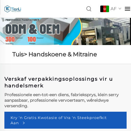
AF
Tuis>
Handskoene & Mitraine
Verskaf verpakkingsoplossings vir u
handelsmerk
Professionele een-tot-een diens, fabrieksprys, klein serry
aanpasbaar, professionele vervoerteam, wêreldwye
versending.
Kry 'n Gratis Kwotasie of Vra 'n Steekproefkit
Aan