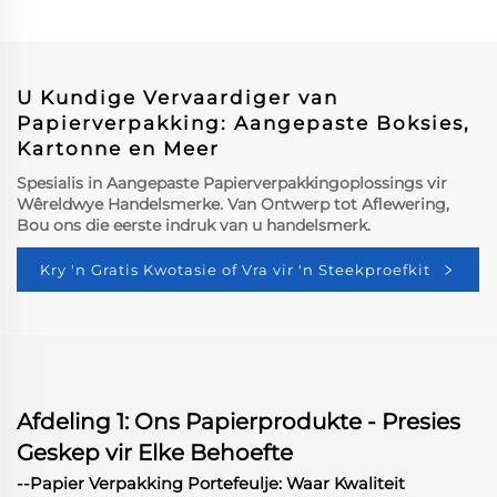
Mittens Geval Met
Suurwate Soks Doos Met
Ophanggat
Logo
U Kundige Vervaardiger van
Papierverpakking: Aangepaste Boksies,
Kartonne en Meer
Spesialis in Aangepaste Papierverpakkingoplossings vir
Wêreldwye Handelsmerke. Van Ontwerp tot Aflewering,
Bou ons die eerste indruk van u handelsmerk.
Kry 'n Gratis Kwotasie of Vra vir 'n Steekproefkit
Afdeling 1: Ons Papierprodukte - Presies
Geskep vir Elke Behoefte
--Papier Verpakking Portefeulje: Waar Kwaliteit