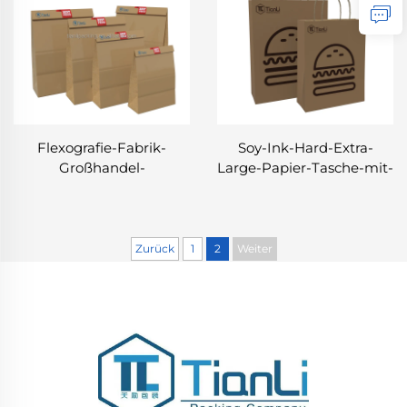
Flexografie-Fabrik-
Soy-Ink-Hard-Extra-
Großhandel-
Large-Papier-Tasche-mit-
Frittierhähnchen-Box-
Griff-Schnellimbiss-
Schnellimbiss-
Verpackung-Mitnehmen-
Verpackungsboxen-
Burger-Eigenes-Logo-
Snack-Hamburger-
Handle-Kraftpapier-
Zurück
1
2
Weiter
Mitnehmen-Tasche-
Tasche
Kraftpapier-Box