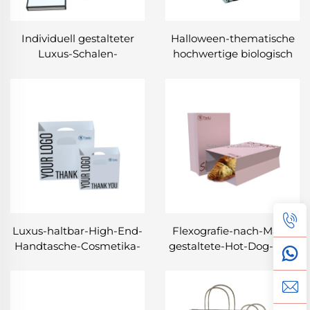
Individuell gestalteter
Halloween-thematische
Luxus-Schalen-
hochwertige biologisch
Papierkasten
abbaubare Material-
Handschuhe Schal-
Taschen Geschenke
Verpackungskiste
Handarbeiten
Papierbeutel für Schal
Verpackungspapier-
mit Logo
Taschen mit Griffs
Luxus-haltbar-High-End-
Flexografie-nach-Mass-
Handtasche-Cosmetika-
gestaltete-Hot-Dog-Box-
Puder-Blush-Eye-
Papier-Tragetäsche-Box-
Shadow-Puder-
Mitnehmen-
Verpackung-Papier-
Schnellimbiss-
Tasche-mit-Griff
Verpackungsboxen