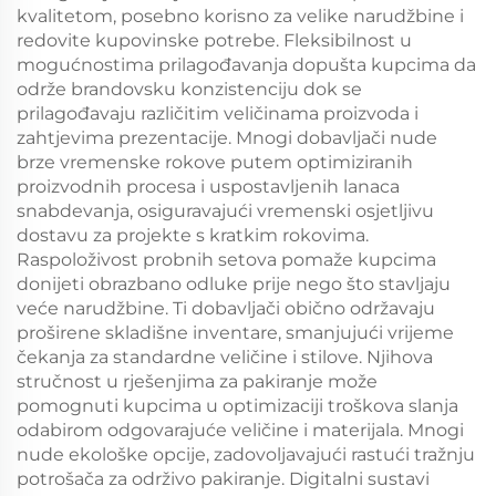
kvalitetom, posebno korisno za velike narudžbine i
redovite kupovinske potrebe. Fleksibilnost u
mogućnostima prilagođavanja dopušta kupcima da
održe brandovsku konzistenciju dok se
prilagođavaju različitim veličinama proizvoda i
zahtjevima prezentacije. Mnogi dobavljači nude
brze vremenske rokove putem optimiziranih
proizvodnih procesa i uspostavljenih lanaca
snabdevanja, osiguravajući vremenski osjetljivu
dostavu za projekte s kratkim rokovima.
Raspoloživost probnih setova pomaže kupcima
donijeti obrazbano odluke prije nego što stavljaju
veće narudžbine. Ti dobavljači obično održavaju
proširene skladišne inventare, smanjujući vrijeme
čekanja za standardne veličine i stilove. Njihova
stručnost u rješenjima za pakiranje može
pomognuti kupcima u optimizaciji troškova slanja
odabirom odgovarajuće veličine i materijala. Mnogi
nude ekološke opcije, zadovoljavajući rastući tražnju
potrošača za održivo pakiranje. Digitalni sustavi