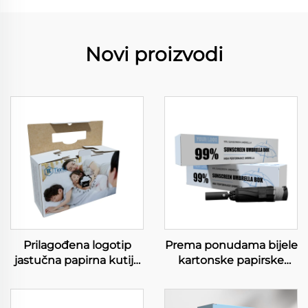
Novi proizvodi
Prilagođena logotip
Prema ponudama bijele
jastučna papirna kutija
kartonske papirske
Biodegradable
kutije za šteticu visoke
Corrugated Karton
kvalitete s
Domaćinstveni
prilagođenom