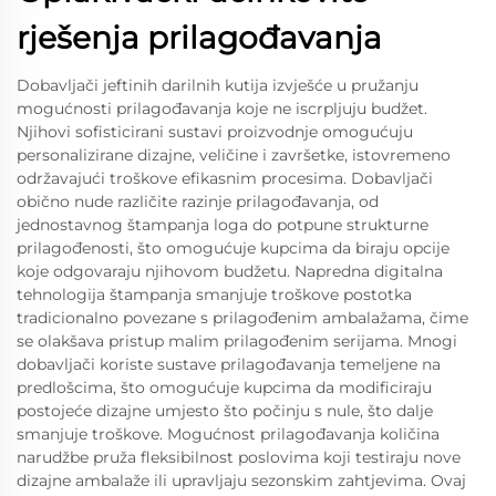
rješenja prilagođavanja
Dobavljači jeftinih darilnih kutija izvješće u pružanju
mogućnosti prilagođavanja koje ne iscrpljuju budžet.
Njihovi sofisticirani sustavi proizvodnje omogućuju
personalizirane dizajne, veličine i završetke, istovremeno
održavajući troškove efikasnim procesima. Dobavljači
obično nude različite razinje prilagođavanja, od
jednostavnog štampanja loga do potpune strukturne
prilagođenosti, što omogućuje kupcima da biraju opcije
koje odgovaraju njihovom budžetu. Napredna digitalna
tehnologija štampanja smanjuje troškove postotka
tradicionalno povezane s prilagođenim ambalažama, čime
se olakšava pristup malim prilagođenim serijama. Mnogi
dobavljači koriste sustave prilagođavanja temeljene na
predlošcima, što omogućuje kupcima da modificiraju
postojeće dizajne umjesto što počinju s nule, što dalje
smanjuje troškove. Mogućnost prilagođavanja količina
narudžbe pruža fleksibilnost poslovima koji testiraju nove
dizajne ambalaže ili upravljaju sezonskim zahtjevima. Ovaj