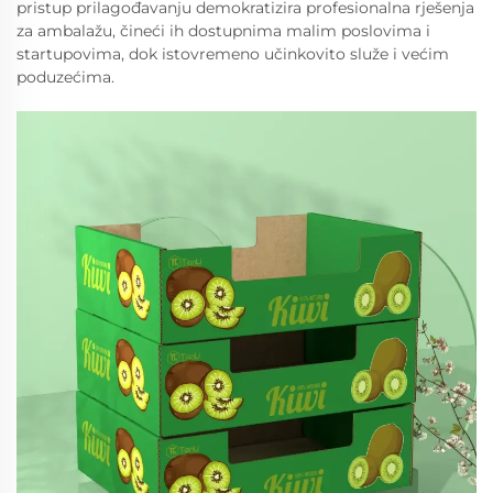
pristup prilagođavanju demokratizira profesionalna rješenja
za ambalažu, čineći ih dostupnima malim poslovima i
startupovima, dok istovremeno učinkovito služe i većim
poduzećima.