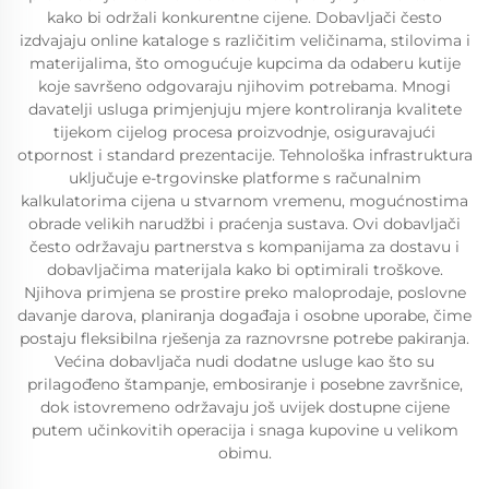
kako bi održali konkurentne cijene. Dobavljači često
izdvajaju online kataloge s različitim veličinama, stilovima i
materijalima, što omogućuje kupcima da odaberu kutije
koje savršeno odgovaraju njihovim potrebama. Mnogi
davatelji usluga primjenjuju mjere kontroliranja kvalitete
tijekom cijelog procesa proizvodnje, osiguravajući
otpornost i standard prezentacije. Tehnološka infrastruktura
uključuje e-trgovinske platforme s računalnim
kalkulatorima cijena u stvarnom vremenu, mogućnostima
obrade velikih narudžbi i praćenja sustava. Ovi dobavljači
često održavaju partnerstva s kompanijama za dostavu i
dobavljačima materijala kako bi optimirali troškove.
Njihova primjena se prostire preko maloprodaje, poslovne
davanje darova, planiranja događaja i osobne uporabe, čime
postaju fleksibilna rješenja za raznovrsne potrebe pakiranja.
Većina dobavljača nudi dodatne usluge kao što su
prilagođeno štampanje, embosiranje i posebne završnice,
dok istovremeno održavaju još uvijek dostupne cijene
putem učinkovitih operacija i snaga kupovine u velikom
obimu.