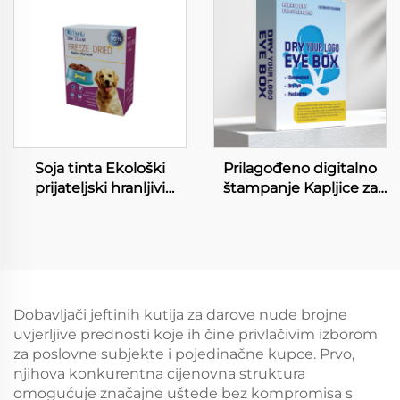
proizvodi Kutija za
digitalnom
jastuke s ružicom
štampanjem
Soja tinta Ekološki
Prilagođeno digitalno
prijateljski hranljivi
štampanje Kapljice za
hrane za ljubimce
oči Papirna kutija
Papirne kutije
Uspokaja Zaštićuje
Prometna besplatna
Umjetne suze Smočiva
dizajn Fog hrane za
Alergija Ambalaža za
životinje Pakiranje kutije
kapljice za oči
Prilagođene vrhunskog
Dobavljači jeftinih kutija za darove nude brojne
kvaliteta hrane za
uvjerljive prednosti koje ih čine privlačivim izborom
ljubimce kutije
za poslovne subjekte i pojedinačne kupce. Prvo,
njihova konkurentna cijenovna struktura
omogućuje značajne uštede bez kompromisa s