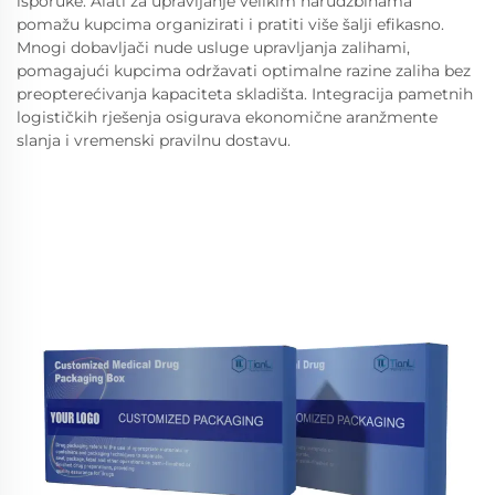
isporuke. Alati za upravljanje velikim narudžbinama
pomažu kupcima organizirati i pratiti više šalji efikasno.
Mnogi dobavljači nude usluge upravljanja zalihami,
pomagajući kupcima održavati optimalne razine zaliha bez
preopterećivanja kapaciteta skladišta. Integracija pametnih
logističkih rješenja osigurava ekonomične aranžmente
slanja i vremenski pravilnu dostavu.