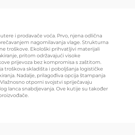
vrtna
infuzije u flašicama
butere i prodavače voća. Prvo, njena odlična
 sprečavanjem nagomilavanja vlage. Strukturna
 troškove. Ekološki prihvatljivi materijali
kiranje, pritom održavajući visoke
škove prijevoza bez kompromisa s zaštitom.
troškova skladišta i poboljšanja logističke
iranja. Nadalje, prilagođiva opcija štampanja
Vlažnosno otporni svojstvi spriječavaju
log lanca snabdjevanja. Ove kutije su također
proizvođače.