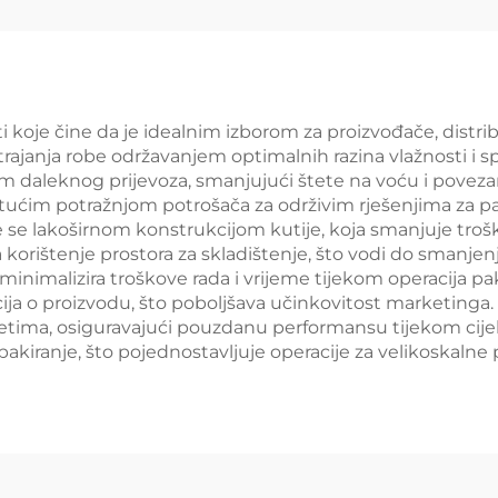
papirne kutije
Banan Voćna po
ambalaža
i koje čine da je idealnim izborom za proizvođače, distri
 trajanja robe održavanjem optimalnih razina vlažnosti i
om daleknog prijevoza, smanjujući štete na voću i povezane
rastućim potražnjom potrošača za održivim rješenjima za pa
e se lakoširnom konstrukcijom kutije, koja smanjuje tro
ištenje prostora za skladištenje, što vodi do smanjenja 
minimalizira troškove rada i vrijeme tijekom operacija pak
ija o proizvodu, što poboljšava učinkovitost marketinga. 
vjetima, osiguravajući pouzdanu performansu tijekom cije
kiranje, što pojednostavljuje operacije za velikoskalne 