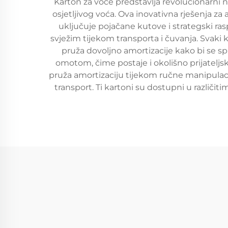
Karton za voće predstavlja revolucionarni 
osjetljivog voća. Ova inovativna rješenja z
uključuje pojačane kutove i strategski ra
svježim tijekom transporta i čuvanja. Svaki 
pruža dovoljno amortizacije kako bi se sp
omotom, čime postaje i okolišno prijateljsk
pruža amortizaciju tijekom ručne manipulacij
transport. Ti kartoni su dostupni u različit