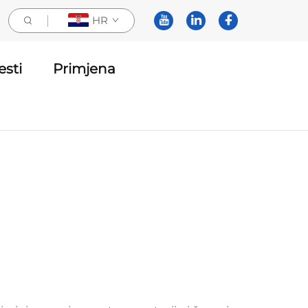
HR
esti
Primjena