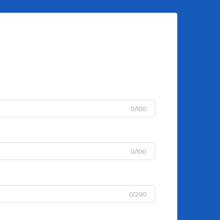
u
0/100
0/100
0/200