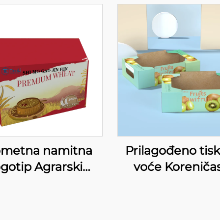
ometna namitna
Prilagođeno tis
ogotip Agrarski
voće Koreniča
izvod Upakiranje
papirna kutija 
ije Bure Almond
Citrus Limun Pa
 Velika kapacitet
kutija Mangos