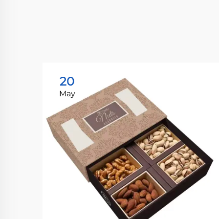
20
May