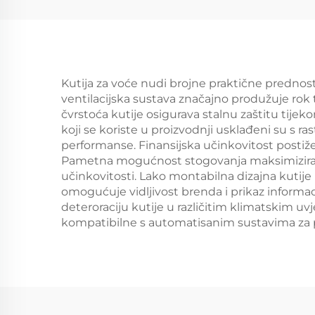
Kutija za voće nudi brojne praktične prednost
ventilacijska sustava značajno produžuje rok
čvrstoća kutije osigurava stalnu zaštitu tijek
koji se koriste u proizvodnji usklađeni su s 
performanse. Finansijska učinkovitost postiž
Pametna mogućnost stogovanja maksimizira kor
učinkovitosti. Lako montabilna dizajna kutije 
omogućuje vidljivost brenda i prikaz informac
deteroraciju kutije u različitim klimatskim u
kompatibilne s automatisanim sustavima za pa