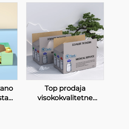
kano
Top prodaja
sta
visokokvalitetne
Kiwi
medicinske opreme,
pirna
papirna karton
tan
ambala za višestruke