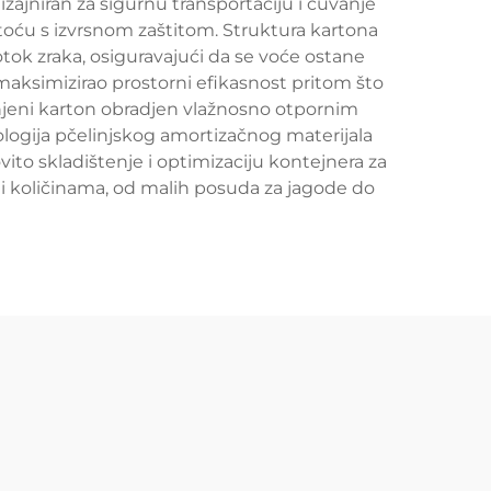
ajniran za sigurnu transportaciju i čuvanje
stoću s izvrsnom zaštitom. Struktura kartona
tok zraka, osiguravajući da se voće ostane
 maksimizirao prostorni efikasnost pritom što
ranjeni karton obradjen vlažnosno otpornim
hologija pčelinjskog amortizačnog materijala
ito skladištenje i optimizaciju kontejnera za
ća i količinama, od malih posuda za jagode do