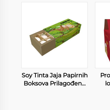
Soy Tinta Jaja Papirnih
Pr
Boksova Prilagođeno
l
Pakiranje Jajesa
pro
Karton Boksova
kut
prah