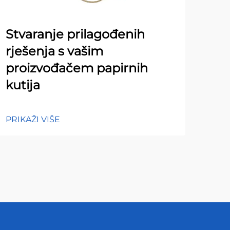
Stvaranje prilagođenih
Uo
rješenja s vašim
tre
proizvođačem papirnih
od
kutija
am
PRIKAŽI VIŠE
PRIK