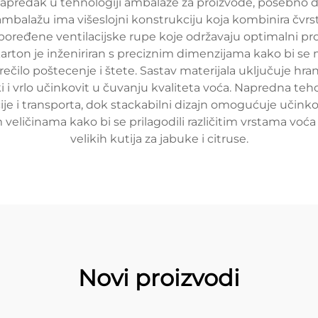
napredak u tehnologiji ambalaže za proizvode, posebno diz
a ambalažu ima višeslojni konstrukciju koja kombinira čvr
spoređene ventilacijske rupe koje održavaju optimalni pro
karton je inženiriran s preciznim dimenzijama kako bi se
rečilo poštecenje i štete. Sastav materijala uključuje h
i i vrlo učinkovit u čuvanju kvaliteta voća. Napredna te
e i transporta, dok stackabilni dizajn omogućuje učinkov
im veličinama kako bi se prilagodili različitim vrstama vo
velikih kutija za jabuke i citruse.
Novi proizvodi