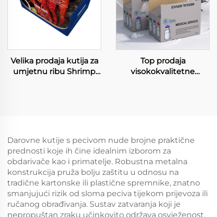
Velika prodaja kutija za
Top prodaja
umjetnu ribu Shrimp
visokokvalitetne
Meso Papirana kutija za
medicinske opreme,
namrznjene hrane
papirna karton ambala
Hummer Kutije
za višestruke infuzije u
flašicama
Darovne kutije s pecivom nude brojne praktične
prednosti koje ih čine idealnim izborom za
obdarivače kao i primatelje. Robustna metalna
konstrukcija pruža bolju zaštitu u odnosu na
tradične kartonske ili plastične spremnike, znatno
smanjujući rizik od sloma peciva tijekom prijevoza ili
ručanog obrađivanja. Sustav zatvaranja koji je
nepropuštan zraku učinkovito održava osvježenost,