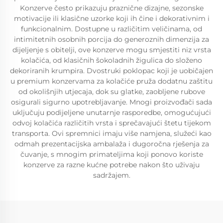
Konzerve često prikazuju praznične dizajne, sezonske
motivacije ili klasične uzorke koji ih čine i dekorativnim i
funkcionalnim. Dostupne u različitim veličinama, od
intimitetnih osobnih porcija do generoznih dimenzija za
dijeljenje s obitelji, ove konzerve mogu smjestiti niz vrsta
kolačića, od klasičnih šokoladnih žigulica do složeno
dekoriranih krumpira. Dvostruki poklopac koji je uobičajen
u premium konzervama za kolačiće pruža dodatnu zaštitu
od okolišnjih utjecaja, dok su glatke, zaobljene rubove
osigurali sigurno upotrebljavanje. Mnogi proizvođači sada
uključuju podijeljene unutarnje rasporedbe, omogućujući
odvoj kolačića različitih vrsta i sprečavajući štetu tijekom
transporta. Ovi spremnici imaju više namjena, služeći kao
odmah prezentacijska ambalaža i dugoročna rješenja za
čuvanje, s mnogim primateljima koji ponovo koriste
konzerve za razne kućne potrebe nakon što uživaju
sadržajem.