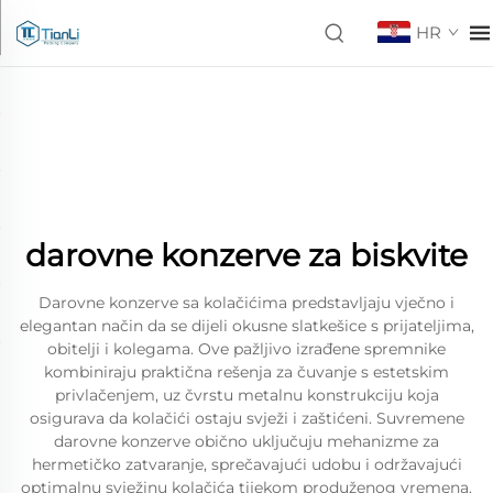
HR
darovne konzerve za biskvite
Darovne konzerve sa kolačićima predstavljaju vječno i
elegantan način da se dijeli okusne slatkešice s prijateljima,
obitelji i kolegama. Ove pažljivo izrađene spremnike
kombiniraju praktična rešenja za čuvanje s estetskim
privlačenjem, uz čvrstu metalnu konstrukciju koja
osigurava da kolačići ostaju svježi i zaštićeni. Suvremene
darovne konzerve obično uključuju mehanizme za
hermetičko zatvaranje, sprečavajući udobu i održavajući
optimalnu svježinu kolačića tijekom produženog vremena.