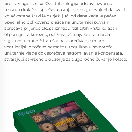
protiv vlage i zraka. Ova tehnologija održava izvornu
teksturu kolača i sprečava ostajanje, osiguravajući da svaki
kolač ostane štaviše osvježujući od dana kada je pečen.
Specijalno oblikovano prašće na unutarnjoj površini
sprečava prijenos okusa između različitih vrsta kolača i
otporn je na koroziju, održavajući najviše standarda
sigurnosti hrane. Strateško raspoređivanje mikro
ventilacijskih točaka pomaže u reguliranju ravnoteže
unutarnje vlage dok sprečava nagomilavanje kondenzata,
stvarajući savršeno okruženje za dugoročno čuvanje kolača.