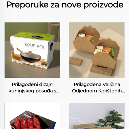
Preporuke za nove proizvode
Prilagođeni dizajn
Prilagođena Veličina
kuhinjskog posuđa s
Odjednom Korištenih
kartonim kutijama za
Rice Papirnati Boks
skup papirnih kutija za
Odjednom Lunch Hrana
kuhinjsko posuđe s
Kraft Papirnati Boks Brzi
rukočevima
Obroci Sandwich
Embaliranje Boks