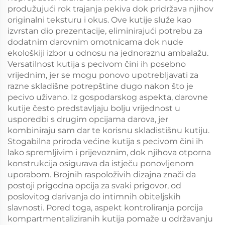
produžujući rok trajanja pekiva dok pridržava njihov
originalni teksturu i okus. Ove kutije služe kao
izvrstan dio prezentacije, eliminirajući potrebu za
dodatnim darovnim omotnicama dok nude
ekološkiјi izbor u odnosu na jednoraznu ambalažu.
Versatilnost kutija s pecivom čini ih posebno
vrijednim, jer se mogu ponovo upotrebljavati za
razne skladišne potrepštine dugo nakon što je
pecivo uživano. Iz gospodarskog aspekta, darovne
kutije često predstavljaju bolju vrijednost u
usporedbi s drugim opcijama darova, jer
kombiniraju sam dar te korisnu skladistišnu kutiju.
Stogabilna priroda većine kutija s pecivom čini ih
lako spremljivim i prijevoznim, dok njihova otporna
konstrukcija osigurava da istječu ponovljenom
uporabom. Brojnih raspoloživih dizajna znači da
postoji prigodna opcija za svaki prigovor, od
poslovitog darivanja do intimnih obiteljskih
slavnosti. Pored toga, aspekt kontroliranja porcija
kompartmentaliziranih kutija pomaže u održavanju