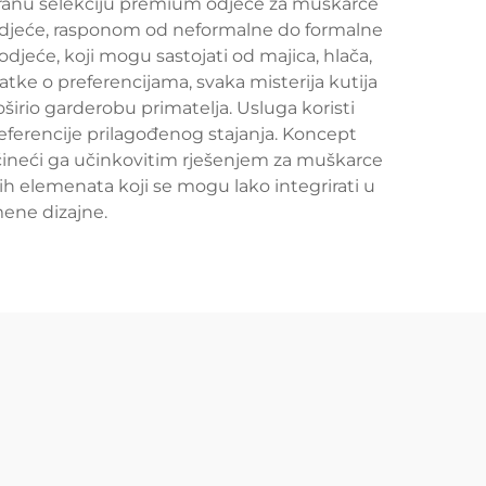
abranu selekciju premium odjeće za muškarce
i odjeće, rasponom od neformalne do formalne
odjeće, koji mogu sastojati od majica, hlača,
atke o preferencijama, svaka misterija kutija
rio garderobu primatelja. Usluga koristi
 preferencije prilagođenog stajanja. Koncept
 čineći ga učinkovitim rješenjem za muškarce
nih elemenata koji se mogu lako integrirati u
mene dizajne.