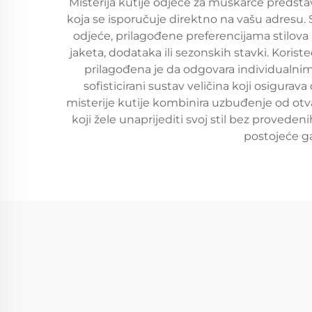
Misterija kutije odjeće za muškarce predst
koja se isporučuje direktno na vašu adresu.
odjeće, prilagođene preferencijama stilova i
jaketa, dodataka ili sezonskih stavki. Koris
prilagođena je da odgovara individualni
sofisticirani sustav veličina koji osigurav
misterije kutije kombinira uzbuđenje od otv
koji žele unaprijediti svoj stil bez provede
postojeće ga