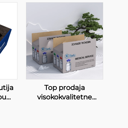
utija
Top prodaja
bu
visokokvalitetne
o
medicinske opreme,
 za
papirna karton
ane
ambala za višestruke