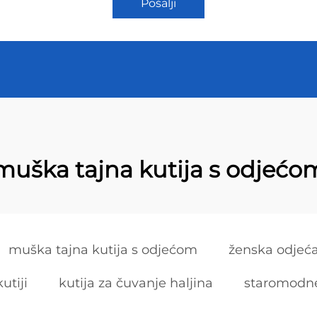
Pošalji
muška tajna kutija s odjećo
muška tajna kutija s odjećom
ženska odjeća 
utiji
kutija za čuvanje haljina
staromodne