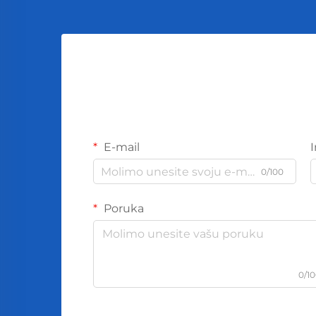
E-mail
0/100
Poruka
0/1