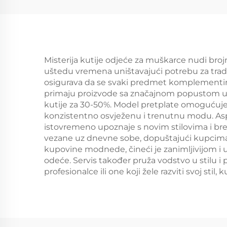
Kvaliteta Papirnih
Boksova za Povrće
Misterija kutije odjeće za muškarce nudi broj
uštedu vremena uništavajući potrebu za tradi
osigurava da se svaki predmet komplementira 
primaju proizvode sa značajnom popustom u
kutije za 30-50%. Model pretplate omogućuje
konzistentno osvježenu i trenutnu modu. Asp
istovremeno upoznaje s novim stilovima i br
vezane uz dnevne sobe, dopuštajući kupcima 
kupovine modnede, čineći je zanimljivijom i 
odeće. Servis također pruža vodstvo u stilu 
profesionalce ili one koji žele razviti svoj sti