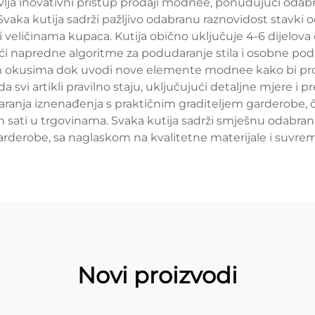
avlja inovativni pristup prodaji modnee, ponuđujući od
 Svaka kutija sadrži pažljivo odabranu raznovidost stavk
 veličinama kupaca. Kutija obično uključuje 4-6 dijelova 
teći napredne algoritme za podudaranje stila i osobne pod
m okusima dok uvodi nove elemente modnee kako bi proši
a da svi artikli pravilno staju, uključujući detaljne mjere i
aranja iznenađenja s praktičnim graditeljem garderobe,
nih sati u trgovinama. Svaka kutija sadrži smješnu odabra
rderobe, sa naglaskom na kvalitetne materijale i suvre
Novi proizvodi