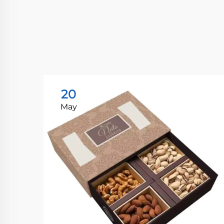
20
May