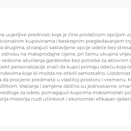
papirne kutije
Hummer Kuti
ne uvjerljive prednosti koje je čine privlačnom opcijom
cionalnim kupovinama i beskrajnim pregledavanjem trgovi
drugima, stvarajući sastavljene opcije odeće bez stresa 
 odnosu na maloprodajne cijene, pri čemu ukupna vrije
 redovne ažuriranja garderobe bez potrebe za aktivnim s
ekt personalizacije znači da kupci primaju odeću koja 
endovima koje bi možda ne otkrili samostalno. Udobnos
da procjene predmete u vlastitoj prostoru i vremenu. 
užitkom. Vraćanja i zamjene obično su jednostavne, sman
i predloge za odelo, pomagajući kupcima maksimizirati po
l, kutija misterija nudi učinkovit i ekonomski efikasan rje