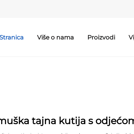
Stranica
Više o nama
Proizvodi
Vi
muška tajna kutija s odjećo