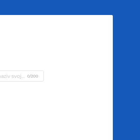
u
0/200