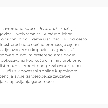
je
infuzije u flašicama
 za savremene kupce. Prvo, pruža značajan
na ili web stranica. Kuračirani izbor
o osobnim odlukama u stilizaciji. Kupci često
dnost predmeta obično premašuje cijenu
udjelovanjem u kupovini, osiguravajući
odgovara njihovim preferencijama dok ih
t pokušavanja kod kuće eliminira probleme
Misteriozni element dodaje zabavnu stranu
jujući rizik povezani s online kupovinom
tencijal svoje garderobe. Za zauzetee
šenje za upravljanje garderobom.