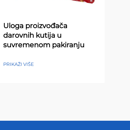
Uloga proizvođača
Uo
darovnih kutija u
tre
suvremenom pakiranju
od
am
PRIKAŽI VIŠE
PRIK