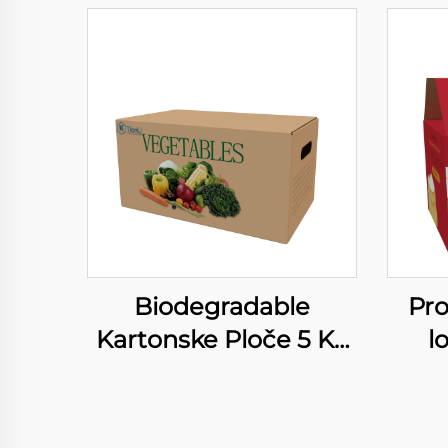
Biodegradable
Pr
Kartonske Ploče 5 Kg
l
Boks za Voće Farm
pro
Freš Proizvode Boks
kut
za Povrće Visoka
prah