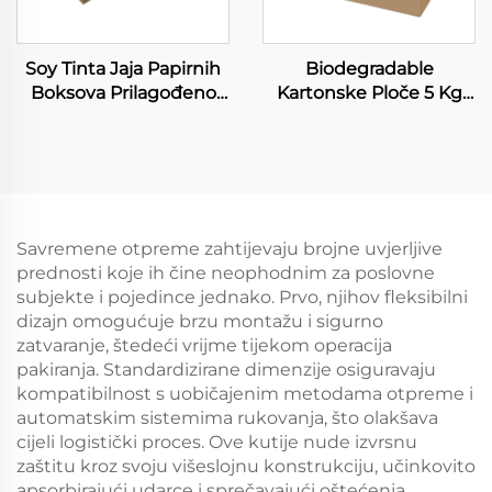
Soy Tinta Jaja Papirnih
Biodegradable
Boksova Prilagođeno
Kartonske Ploče 5 Kg
Pakiranje Jajesa Karton
Boks za Voće Farm Freš
Boksova
Proizvode Boks za
Povrće Visoka Kvaliteta
Papirnih Boksova za
Povrće
Savremene otpreme zahtijevaju brojne uvjerljive
prednosti koje ih čine neophodnim za poslovne
subjekte i pojedince jednako. Prvo, njihov fleksibilni
dizajn omogućuje brzu montažu i sigurno
zatvaranje, štedeći vrijme tijekom operacija
pakiranja. Standardizirane dimenzije osiguravaju
kompatibilnost s uobičajenim metodama otpreme i
automatskim sistemima rukovanja, što olakšava
cijeli logistički proces. Ove kutije nude izvrsnu
zaštitu kroz svoju višeslojnu konstrukciju, učinkovito
apsorbirajući udarce i sprečavajući oštećenja