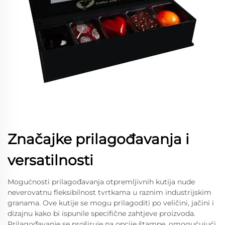
Značajke prilagođavanja i
versatilnosti
Mogućnosti prilagođavanja otpremljivnih kutija nude
neverovatnu fleksibilnost tvrtkama u raznim industrijskim
granama. Ove kutije se mogu prilagoditi po veličini, jačini i
dizajnu kako bi ispunile specifične zahtjeve proizvoda.
Prilagođavanje se proširuje na opcije štampe, omogućujući