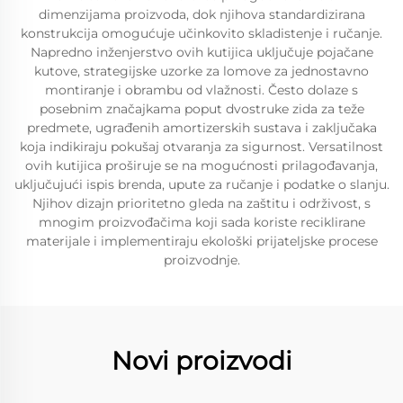
dimenzijama proizvoda, dok njihova standardizirana
konstrukcija omogućuje učinkovito skladistenje i ručanje.
Napredno inženjerstvo ovih kutijica uključuje pojačane
kutove, strategijske uzorke za lomove za jednostavno
montiranje i obrambu od vlažnosti. Često dolaze s
posebnim značajkama poput dvostruke zida za teže
predmete, ugrađenih amortizerskih sustava i zaključaka
koja indikiraju pokušaj otvaranja za sigurnost. Versatilnost
ovih kutijica proširuje se na mogućnosti prilagođavanja,
uključujući ispis brenda, upute za ručanje i podatke o slanju.
Njihov dizajn prioritetno gleda na zaštitu i održivost, s
mnogim proizvođačima koji sada koriste reciklirane
materijale i implementiraju ekološki prijateljske procese
proizvodnje.
Novi proizvodi