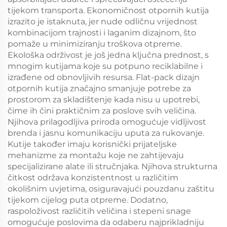
tijekom transporta. Ekonomičnost otpornih kutija
izrazito je istaknuta, jer nude odličnu vrijednost
kombinacijom trajnosti i laganim dizajnom, što
pomaže u minimiziranju troškova otpreme.
Ekološka održivost je još jedna ključna prednost, s
mnogim kutijama koje su potpuno reciklabilne i
izrađene od obnovljivih resursa. Flat-pack dizajn
otpornih kutija značajno smanjuje potrebe za
prostorom za skladištenje kada nisu u upotrebi,
čime ih čini praktičnim za poslove svih veličina.
Njihova prilagodljiva priroda omogućuje vidljivost
brenda i jasnu komunikaciju uputa za rukovanje.
Kutije također imaju korisnički prijateljske
mehanizme za montažu koje ne zahtijevaju
specijalizirane alate ili stručnjaka. Njihova strukturna
čitkost održava konzistentnost u različitim
okolišnim uvjetima, osiguravajući pouzdanu zaštitu
tijekom cijelog puta otpreme. Dodatno,
raspoloživost različitih veličina i stepeni snage
omogućuje poslovima da odaberu najprikladniju