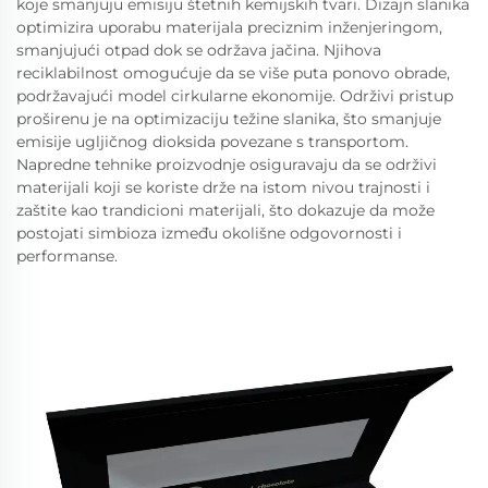
koje smanjuju emisiju štetnih kemijskih tvari. Dizajn slanika
optimizira uporabu materijala preciznim inženjeringom,
smanjujući otpad dok se održava jačina. Njihova
reciklabilnost omogućuje da se više puta ponovo obrade,
podržavajući model cirkularne ekonomije. Održivi pristup
proširenu je na optimizaciju težine slanika, što smanjuje
emisije ugljičnog dioksida povezane s transportom.
Napredne tehnike proizvodnje osiguravaju da se održivi
materijali koji se koriste drže na istom nivou trajnosti i
zaštite kao trandicioni materijali, što dokazuje da može
postojati simbioza između okolišne odgovornosti i
performanse.