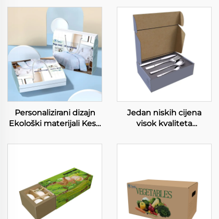
Personalizirani dizajn
Jedan niskih cijena
Ekološki materijali Kese
visok kvaliteta
Posteljina Listovi
transportne kutije za
Prikvarnice za
posluživanje noževe
peharnice Papirne
vilice loptice set
kutije za pakiranje
ambalaža kutija