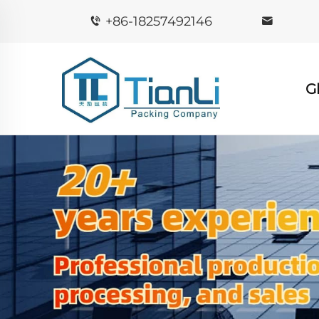
+86-18257492146
G