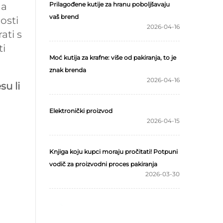
ga
Prilagođene kutije za hranu poboljšavaju
vaš brend
osti
2026-04-16
ati s
ti
Moć kutija za krafne: više od pakiranja, to je
znak brenda
2026-04-16
su li
Elektronički proizvod
2026-04-15
Knjiga koju kupci moraju pročitati! Potpuni
vodič za proizvodni proces pakiranja
2026-03-30