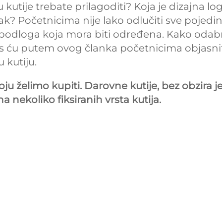
u kutije trebate prilagoditi? Koja je dizajna lo
ak? Početnicima nije lako odlučiti sve pojedin
i podloga koja mora biti određena. Kako odabr
as ću putem ovog članka početnicima objasni
 kutiju.
ju želimo kupiti. Darovne kutije, bez obzira je
 na nekoliko fiksiranih vrsta kutija.