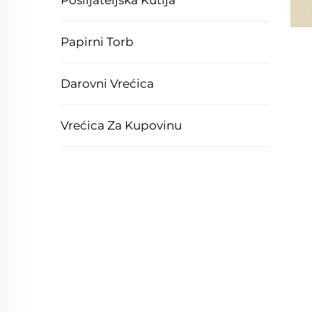
Pošiljateljska Kutija
Papirni Torb
Darovni Vrećica
Vrećica Za Kupovinu