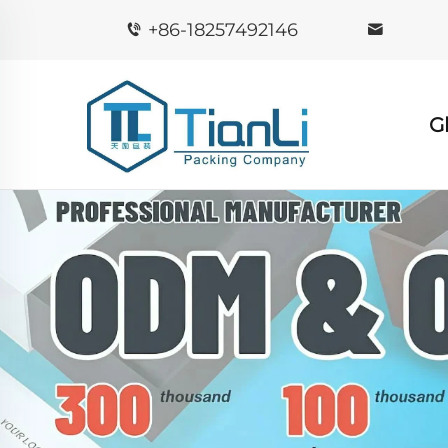
+86-18257492146
G