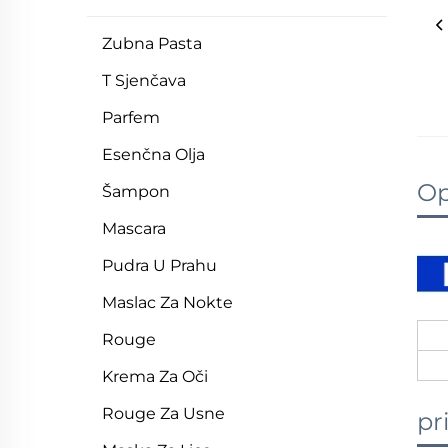
Zubna Pasta
T Sjenčava
Parfem
Esenčna Olja
Op
Šampon
Mascara
Pudra U Prahu
Maslac Za Nokte
Rouge
Krema Za Oči
Rouge Za Usne
pr