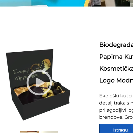
Biodegrada
Papirna Ku
Kosmetička 
Logo Modni
Ekološki kutci
detalj traka 
prilagodljivi 
brendove. Grof
Istragu