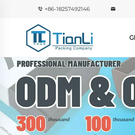
+86-18257492146
G