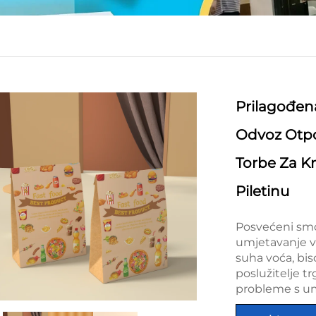
Prilagođen
Odvoz Otpo
Torbe Za K
Piletinu
Posvećeni smo
umjetavanje vo
suha voća, bis
poslužitelje tr
probleme s u