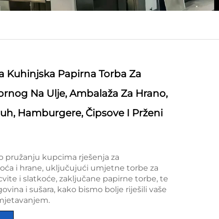
a Kuhinjska Papirna Torba Za
rnog Na Ulje, Ambalaža Za Hrano,
ruh, Hamburgere, Čipsove I Prženi
 pružanju kupcima rješenja za
ća i hrane, uključujući umjetne torbe za
cvite i slatkoće, zaključane papirne torbe, te
govina i sušara, kako bismo bolje riješili vaše
mjetavanjem.