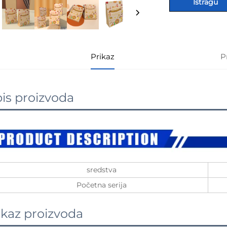
Istragu
Prikaz
P
is proizvoda
sredstva
Početna serija
ikaz proizvoda