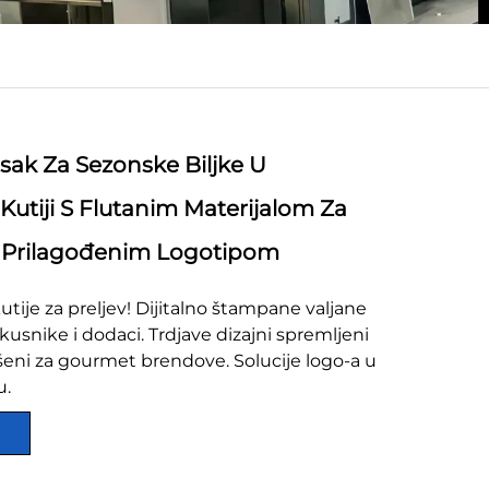
isak Za Sezonske Biljke U
Kutiji S Flutanim Materijalom Za
 Prilagođenim Logotipom
tije za preljev! Dijitalno štampane valjane
usnike i dodaci. Trdjave dizajni spremljeni
ršeni za gourmet brendove. Solucije logo-a u
u.