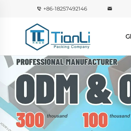
+86-18257492146
G