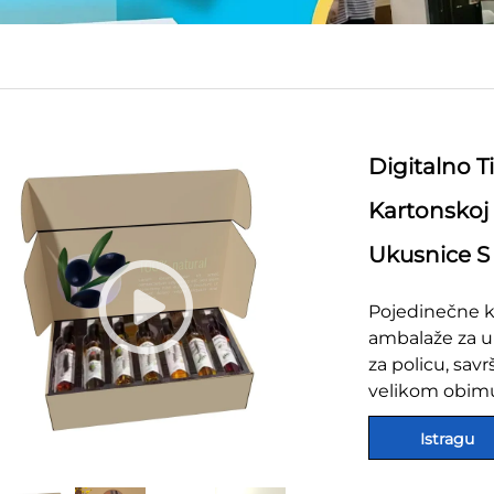
Digitalno T
Kartonskoj 
Ukusnice S
Pojedinečne ku
ambalaže za uk
za policu, sav
velikom obim
Istragu