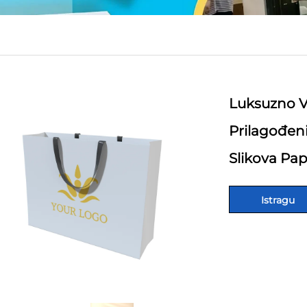
Luksuzno V
Prilagođen
Slikova Pa
Istragu