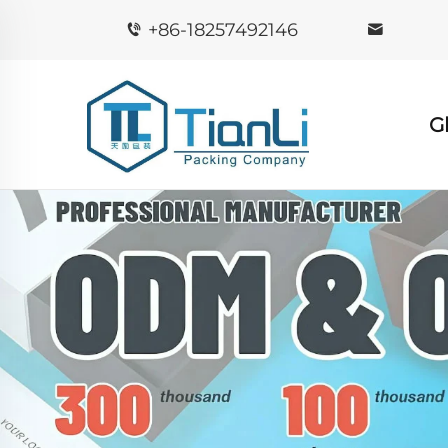
+86-18257492146
G