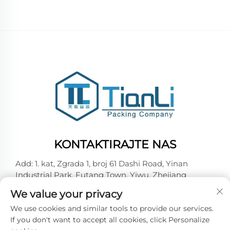
KONTAKTIRAJTE NAS
Add: 1. kat, Zgrada 1, broj 61 Dashi Road, Yinan
Industrial Park, Futang Town, Yiwu, Zhejiang
-Tel:
+86-18257492146
We value your privacy
E-mail:
[email protected]
We use cookies and similar tools to provide our services.
If you don't want to accept all cookies, click Personalize