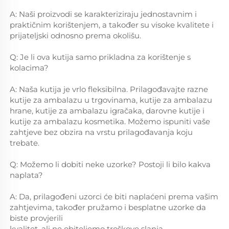
A: Naši proizvodi se karakteriziraju jednostavnim i 
praktičnim korištenjem, a također su visoke kvalitete i 
prijateljski odnosno prema okolišu. 
Q: Je li ova kutija samo prikladna za korištenje s 
kolacima? 
A: Naša kutija je vrlo fleksibilna. Prilagođavajte razne 
kutije za ambalazu u trgovinama, kutije za ambalazu 
hrane, kutije za ambalazu igračaka, darovne kutije i 
kutije za ambalazu kosmetika. Možemo ispuniti vaše 
zahtjeve bez obzira na vrstu prilagođavanja koju 
trebate. 
Q: Možemo li dobiti neke uzorke? Postoji li bilo kakva 
naplata? 
A: Da, prilagođeni uzorci će biti naplaćeni prema vašim 
zahtjevima, također pružamo i besplatne uzorke da 
biste provjerili 
kvalitet, ali ne obiteljemo troškove slanja. 