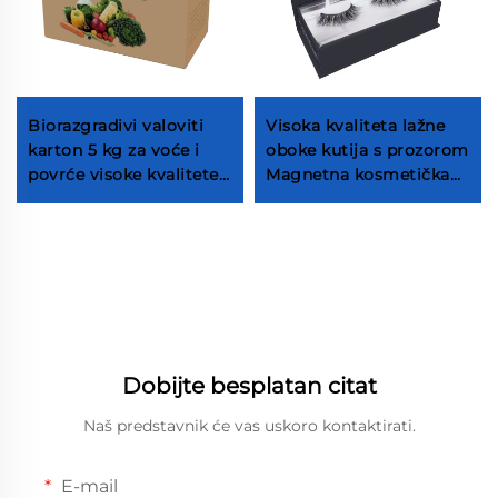
Biorazgradivi valoviti
Visoka kvaliteta lažne
karton 5 kg za voće i
oboke kutija s prozorom
povrće visoke kvalitete
Magnetna kosmetička
farmi kartonske kutije
kutija oblika knjige s
za voće i povrće Apple
magnete Kutija za
kutiju za pakiranje
ambala oboke s
tvornica voćne kutije
plastifičnim
tvornica voćne kutije
umetnjakom
proizvođač voćne kutije
proizvođač
Dobijte besplatan citat
Naš predstavnik će vas uskoro kontaktirati.
E-mail