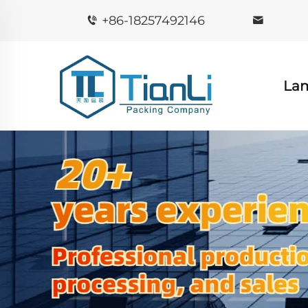
+86-18257492146
La