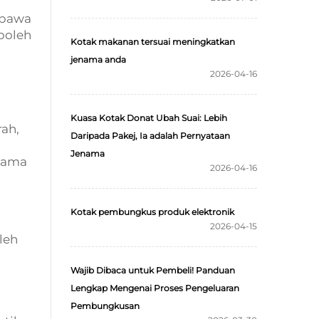
 bawa
 boleh
Kotak makanan tersuai meningkatkan
jenama anda
2026-04-16
Kuasa Kotak Donat Ubah Suai: Lebih
rah,
Daripada Pakej, Ia adalah Pernyataan
Jenama
utama
2026-04-16
Kotak pembungkus produk elektronik
2026-04-15
leh
Wajib Dibaca untuk Pembeli! Panduan
Lengkap Mengenai Proses Pengeluaran
Pembungkusan