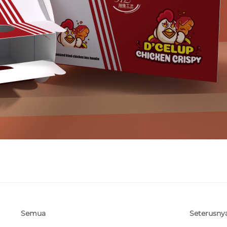
Seterusny
Semua