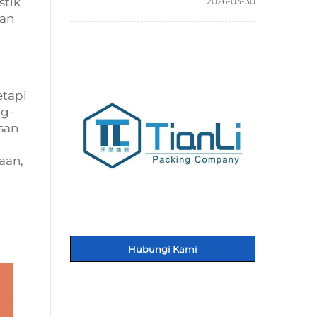
stik
2026-03-30
kan
etapi
ng-
san
aan,
Hubungi Kami